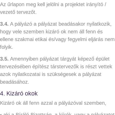
Az űrlapon meg kell jelölni a projektet irányító /
vezető tervezőt.
3.4.
A pályázó a pályázat beadásakor nyilatkozik,
hogy vele szemben kizáró ok nem áll fenn és
ellene szakmai etikai és/vagy fegyelmi eljárás nem
folyik.
3.5.
Amennyiben pályázat tárgyát képező épület
tervezésében építész társtervezők is részt vettek
azok nyilatkozatai is szükségesek a pályázat
beadásához.
4. Kizáró okok
Kizáró ok áll fenn azzal a pályázóval szemben,
• aki a Bíráló Bizottság, a kiírók, vagy a pályázatot