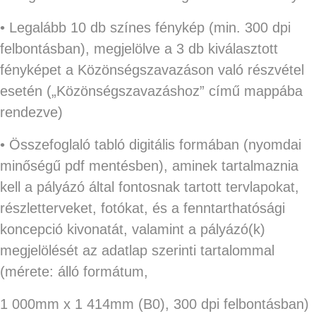
• Legalább 10 db színes fénykép (min. 300 dpi
felbontásban), megjelölve a 3 db kiválasztott
fényképet a Közönségszavazáson való részvétel
esetén („Közönségszavazáshoz” című mappába
rendezve)
• Összefoglaló tabló digitális formában (nyomdai
minőségű pdf mentésben), aminek tartalmaznia
kell a pályázó által fontosnak tartott tervlapokat,
részletterveket, fotókat, és a fenntarthatósági
koncepció kivonatát, valamint a pályázó(k)
megjelölését az adatlap szerinti tartalommal
(mérete: álló formátum,
1 000mm x 1 414mm (B0), 300 dpi felbontásban)