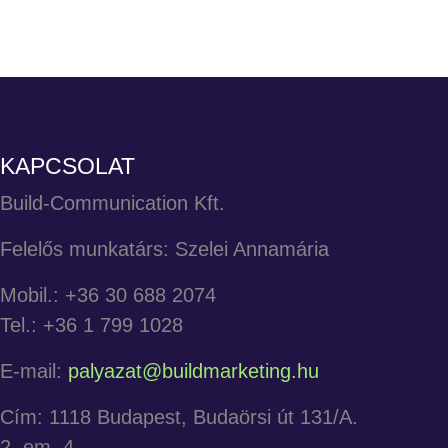
KAPCSOLAT
Build-Communication Kft.
Felelős munkatárs: Szelei Annamária
Mobil.: +36 30 688 2074
Tel.: +36 1 799 1028
E-mail:
palyazat@buildmarketing.hu
Cím: 1118 Budapest, Budaörsi út 131/A.
2. em. 4.