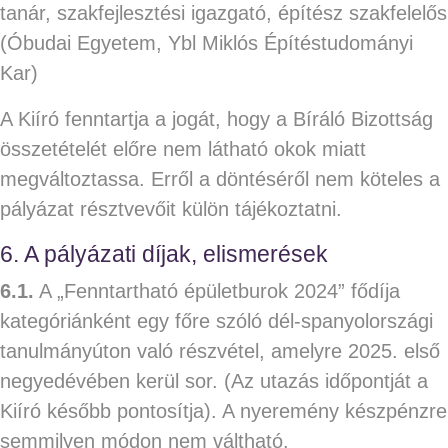
tanár, szakfejlesztési igazgató, építész szakfelelős
(Óbudai Egyetem, Ybl Miklós Építéstudományi
Kar)
A Kiíró fenntartja a jogát, hogy a Bíráló Bizottság
összetételét előre nem látható okok miatt
megváltoztassa. Erről a döntéséről nem köteles a
pályázat résztvevőit külön tájékoztatni.
6. A pályázati díjak, elismerések
6.1.
A „Fenntartható épületburok 2024” fődíja
kategóriánként egy főre szóló dél-spanyolországi
tanulmányúton való részvétel, amelyre 2025. első
negyedévében kerül sor. (Az utazás időpontját a
Kiíró később pontosítja). A nyeremény készpénzre
semmilyen módon nem váltható.