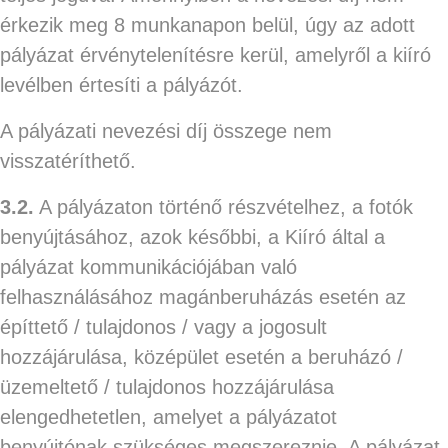
érkezik meg 8 munkanapon belül, úgy az adott
pályázat érvénytelenítésre kerül, amelyről a kiíró
levélben értesíti a pályázót.
A pályázati nevezési díj összege nem
visszatéríthető.
3.2.
A pályázaton történő részvételhez, a fotók
benyújtásához, azok későbbi, a Kiíró által a
pályázat kommunikációjában való
felhasználásához magánberuházás esetén az
építtető / tulajdonos / vagy a jogosult
hozzájárulása, középület esetén a beruházó /
üzemeltető / tulajdonos hozzájárulása
elengedhetetlen, amelyet a pályázatot
benyújtónak szükséges megszereznie. A pályázat