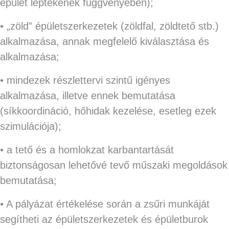
épület léptékének függvényében);
• „zöld” épületszerkezetek (zöldfal, zöldtető stb.)
alkalmazása, annak megfelelő kiválasztása és
alkalmazása;
• mindezek részlettervi szintű igényes
alkalmazása, illetve ennek bemutatása
(síkkoordináció, hőhidak kezelése, esetleg ezek
szimulációja);
• a tető és a homlokzat karbantartását
biztonságosan lehetővé tevő műszaki megoldások
bemutatása;
• A pályázat értékelése során a zsűri munkáját
segítheti az épületszerkezetek és épületburok