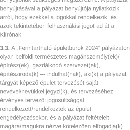
benyújtásával a pályázat benyújtója nyilatkozik
arról, hogy ezekkel a jogokkal rendelkezik, és
azok tekintetében felhasználási jogot ad át a
Kiírónak.
3.3.
A „Fenntartható épületburok 2024” pályázaton
olyan belföldi természetes magánszemély(ek)/
építész(ek), gazdálkodó szervezet(ek),
építésziroda(k) –- indulhat(nak), aki(k) a pályázat
tárgyát képező épület tervezését saját
nevével/nevükkel jegyzi(k), és tervezéséhez
érvényes tervezői jogosultsággal
rendelkezett/rendelkeztek az épület
engedélyezésekor, és a pályázat feltételeit
magára/magukra nézve kötelezően elfogadja(k).