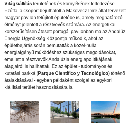
Világkiállítás
területének és környékének felfedezése.
Ezúttal a csoport bejuthatott a Makovecz Imre által tervezett
magyar pavilon felújított épületébe is, amely meghatározó
élményt jelentett a résztvevők számára. Az energetikai
korszerűsítésen átesett portugál pavilonban ma az Andalúz
Energia Ügynökség Központja működik, ahol az
épületbejárás során bemutatták a közel-nulla
energiaigényű működéshez szükséges megoldásokat,
emellett a résztvevők Andalúzia energiapolitikájának
alapjairól is hallhattak. Ez az épület - tudományos és
kutatási parkká (
Parque Científico y
Tecnológico
) történő
átalakításával - egyben példaként szolgál az egykori
kiállítási terület hasznosítására is.