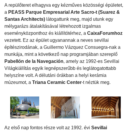
A repülőteret elhagyva egy kézműves közösségi épületet,
a
PEASS Parque Empresarial Arte Sacro-t (Suarez &
Santas Architects)
látogattunk meg, majd utunk egy
mélygarázs átalakításával létrehozott izgalmas
eseményközponthoz és kiállítótérhez, a
CaixaForumhoz
vezetett. Ez az épület ugyanannak a neves sevillai
építészirodának, a Guillermo Vázquez Consuegra-nak a
munkája, mint a következő nap programjában szereplő
Pabellón de la Navegación
, amely az 1992-es Sevillai
Világkiállítás egyik legnépszerűbb és leglátogatottabb
helyszíne volt. A délutáni órákban a helyi kerámia
múzeumot, a
Triana Ceramic Center
-t néztük meg.
Az első nap fontos része volt az 1992. évi
Sevillai