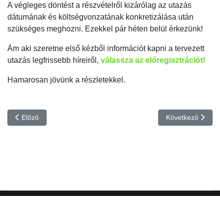
A végleges döntést a részvételről kizárólag az utazás
dátumának és költségvonzatának konkretizálása után
szükséges meghozni. Ezekkel pár héten belül érkezünk!
Ám aki szeretne első kézből információt kapni a tervezett
utazás legfrissebb híreiről,
válassza az előregisztrációt!
Hamarosan jövünk a részletekkel.
Előző cikk: Consuegra irodájától a világ legnagyobb gótikus katedr
Következő cikk: 
Előző
Következő