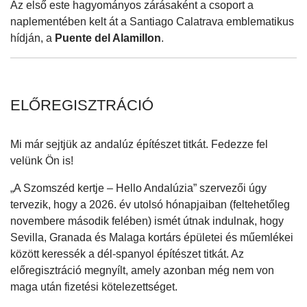
Az első este hagyományos zárásaként a csoport a
naplementében kelt át a Santiago Calatrava emblematikus
hídján, a
Puente del Alamillon
.
ELŐREGISZTRÁCIÓ
Mi már sejtjük az andalúz építészet titkát. Fedezze fel
velünk Ön is!
„A Szomszéd kertje – Hello Andalúzia” szervezői úgy
tervezik, hogy a 2026. év utolsó hónapjaiban (feltehetőleg
novembere második felében) ismét útnak indulnak, hogy
Sevilla, Granada és Malaga kortárs épületei és műemlékei
között keressék a dél-spanyol építészet titkát. Az
előregisztráció megnyílt, amely azonban még nem von
maga után fizetési kötelezettséget.