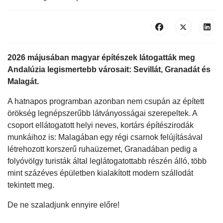
2026 májusában magyar építészek látogatták meg
Andalúzia legismertebb városait: Sevillát, Granadát és
Malagát.
A hatnapos programban azonban nem csupán az épített
örökség legnépszerűbb látványosságai szerepeltek. A
csoport ellátogatott helyi neves, kortárs építészirodák
munkáihoz is: Malagában egy régi csarnok felújításával
létrehozott korszerű ruhaüzemet, Granadában pedig a
folyóvölgy turisták által leglátogatottabb részén álló, több
mint százéves épületben kialakított modern szállodát
tekintett meg.
De ne szaladjunk ennyire előre!